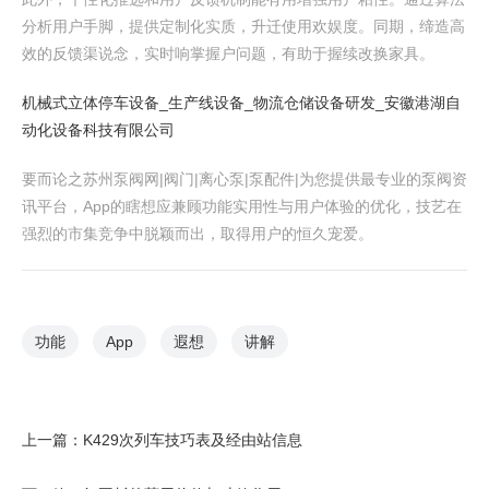
分析用户手脚，提供定制化实质，升迁使用欢娱度。同期，缔造高
效的反馈渠说念，实时响掌握户问题，有助于握续改换家具。
机械式立体停车设备_生产线设备_物流仓储设备研发_安徽港湖自
动化设备科技有限公司
要而论之苏州泵阀网|阀门|离心泵|泵配件|为您提供最专业的泵阀资
讯平台，App的瞎想应兼顾功能实用性与用户体验的优化，技艺在
强烈的市集竞争中脱颖而出，取得用户的恒久宠爱。
功能
App
遐想
讲解
上一篇：
K429次列车技巧表及经由站信息